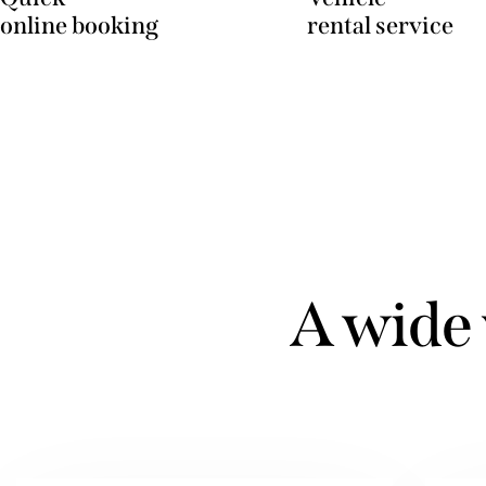
online booking
rental service
A wide 
Adipiscing
labore e