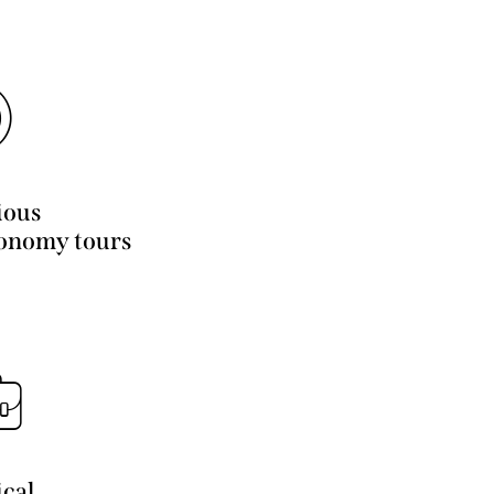
ious
onomy tours
cal