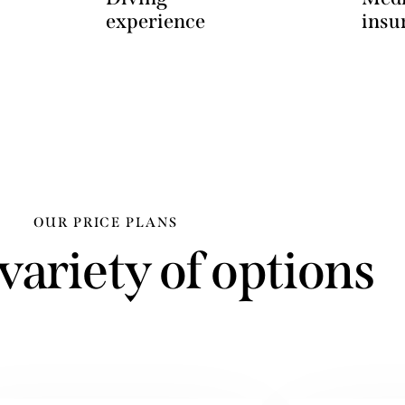
experience
insu
OUR PRICE PLANS
variety of options
 elit, sed do eiusmod tempor incididunt ut
t dolore magna aliqua. Ut enim ad minim.