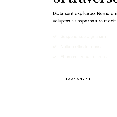
Dicta sunt explicabo. Nemo en
voluptas sit aspernaturaut odit a
Suspendisse dignissim
Nullam efficitur nunc
Etiam eu lectus at lectus
BOOK ONLINE