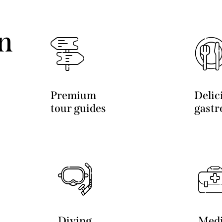
n
Premium
Delic
tour guides
gastr
Diving
Medi